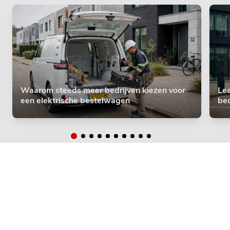
Waarom steeds meer bedrijven kiezen voor
Lea
een elektrische bestelwagen
bed
Leasevormen
Alle leasevormen