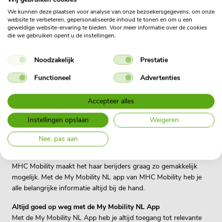
We kunnen deze plaatsen voor analyse van onze bezoekersgegevens, om onze
website te verbeteren, gepersonaliseerde inhoud te tonen en om u een
geweldige website-ervaring te bieden. Voor meer informatie over de cookies
die we gebruiken opent u de instellingen.
Noodzakelijk
Prestatie
Functioneel
Advertenties
Accepteer alles
Instellingen opslaan
Weigeren
Nee, pas aan
My Mobility NL app
MHC Mobility maakt het haar berijders graag zo gemakkelijk
mogelijk. Met de My Mobility NL app van MHC Mobility heb je
alle belangrijke informatie altijd bij de hand.
Altijd goed op weg met de My Mobility NL App
Met de My Mobility NL App heb je altijd toegang tot relevante