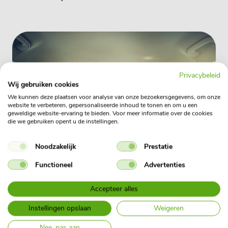
Privacybeleid
Wij gebruiken cookies
We kunnen deze plaatsen voor analyse van onze bezoekersgegevens, om onze
website te verbeteren, gepersonaliseerde inhoud te tonen en om u een
geweldige website-ervaring te bieden. Voor meer informatie over de cookies
die we gebruiken opent u de instellingen.
Noodzakelijk
Prestatie
Functioneel
Advertenties
Accepteer alles
Kwestie van slim
Instellingen opslaan
Weigeren
manoeuvreren
Nee, pas aan