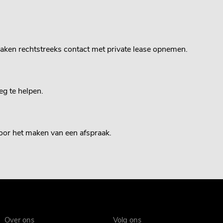
zaken rechtstreeks contact met private lease opnemen.
eg te helpen.
oor het maken van een afspraak.
Over ons
Volg ons