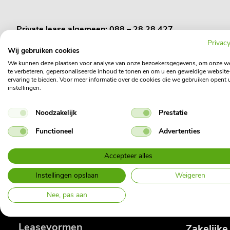
Private lease algemeen: 088 – 28 28 427
Privacy
Via dit telefoonnummer kun je van maandag tot en met vrij
Wij gebruiken cookies
We kunnen deze plaatsen voor analyse van onze bezoekersgegevens, om onze w
Pechhulp (binnen- en buitenland): 088 - 28 28 499
te verbeteren, gepersonaliseerde inhoud te tonen en om u een geweldige website
ervaring te bieden. Voor meer informatie over de cookies die we gebruiken opent 
instellingen.
Heb je in Nederland pech onderweg of kun je vanwege schad
Noodzakelijk
Prestatie
Ruitschade: 088 - 28 28 491
Functioneel
Advertenties
Heb je ruitschade? Bel het bovenstaande nummer en je wo
Accepteer alles
Instellingen opslaan
Weigeren
Nee, pas aan
Leasevormen
Zakelijke