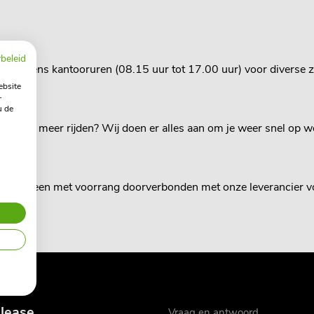
beleid
dag tijdens kantooruren (08.15 uur tot 17.00 uur) voor diverse 
ebsite
-
u de
e niet meer rijden? Wij doen er alles aan om je weer snel op w
rdt meteen met voorrang doorverbonden met onze leverancier v
 lease
Vraag en antwoord