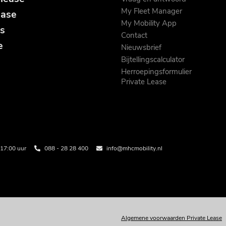
My Fleet Manager
ease
My Mobility App
s
Contact
e
Nieuwsbrief
Bijtellingscalculator
Herroepingsformulier
Private Lease
17:00 uur
088 - 28 28 400
info@mhcmobility.nl
Algemene voorwaarden Private Lease