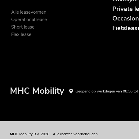
Private l
Alle leasevormen
Occasion
Operational lease
Short lease
Fietsleas
Flex lease
MHC Mobility
Geopend op werkdagen van 08:30 tot 
MHC Mobility B.V. 2026 - Alle rechten voorbehouden