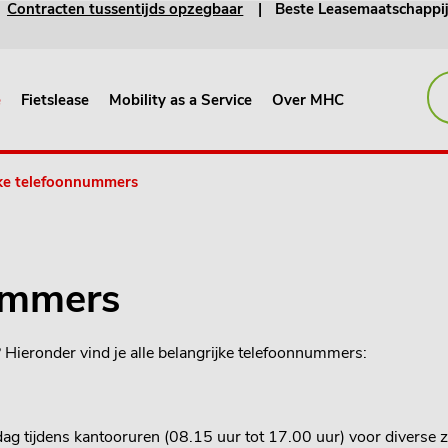
Contracten tussentijds opzegbaar
Beste Leasemaatschappi
e
Fietslease
Mobility as a Service
Over MHC
jke telefoonnummers
nummers
Hieronder vind je alle belangrijke telefoonnummers:
dag tijdens kantooruren (08.15 uur tot 17.00 uur) voor diverse