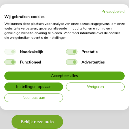
Profiteer direct van onze Topdeals!
Privacybeleid
Wij gebruiken cookies
We kunnen deze plaatsen voor analyse van onze bezoekersgegevens, om onze
website te verbeteren, gepersonaliseerde inhoud te tonen en om u een
geweldige website-ervaring te bieden. Voor meer informatie over de cookies
die we gebruiken opent u de instellingen.
RENAULT Clio Hybrid 160
Noodzakelijk
Prestatie
Evolution
Functioneel
Advertenties
Energielabel A
Benzine
Accepteer alles
Hatchback
Instellingen opslaan
Weigeren
Nee, pas aan
€ 369,00
(Vanafprijs per maand incl. BTW)
Bekijk deze auto