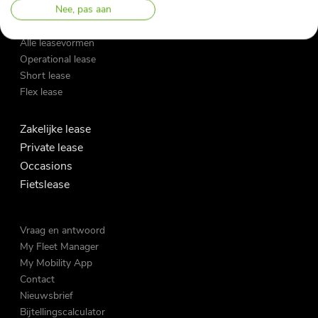
Nee, pas aan
Leasevormen
Alle leasevormen
Operational lease
Short lease
Flex lease
Zakelijke lease
Private lease
Occasions
Fietslease
Vraag en antwoord
My Fleet Manager
My Mobility App
Contact
Nieuwsbrief
Bijtellingscalculator