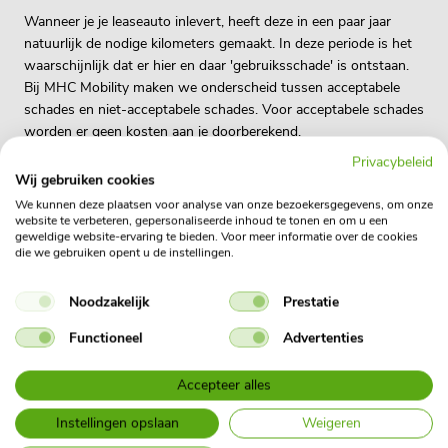
Wanneer je je leaseauto inlevert, heeft deze in een paar jaar
natuurlijk de nodige kilometers gemaakt. In deze periode is het
waarschijnlijk dat er hier en daar 'gebruiksschade' is ontstaan.
Bij MHC Mobility maken we onderscheid tussen acceptabele
schades en niet-acceptabele schades. Voor acceptabele schades
worden er geen kosten aan je doorberekend.
Privacybeleid
Maar er zijn ook schades die een grote invloed hebben op de
Wij gebruiken cookies
waarde van de auto, bijvoorbeeld krassen en deuken ontstaan
We kunnen deze plaatsen voor analyse van onze bezoekersgegevens, om onze
door een aanrijding. Voor deze schades kun je jouw verzekering
website te verbeteren, gepersonaliseerde inhoud te tonen en om u een
aanspreken. Je kunt er ook voor kiezen om het bedrag zelf te
geweldige website-ervaring te bieden. Voor meer informatie over de cookies
die we gebruiken opent u de instellingen.
betalen. Ons team staat klaar om je te adviseren.
In onze
Noodzakelijk
algemene voorwaarden
vind je ons innameprotocol.
Prestatie
Hierin staat het verschil tussen acceptabele en niet-acceptabele
Functioneel
Advertenties
schade. De auto wordt ter plekke bij ons bekeken door een
onafhankelijke expert die dit innameprotocol hanteert.
Accepteer alles
Instellingen opslaan
Weigeren