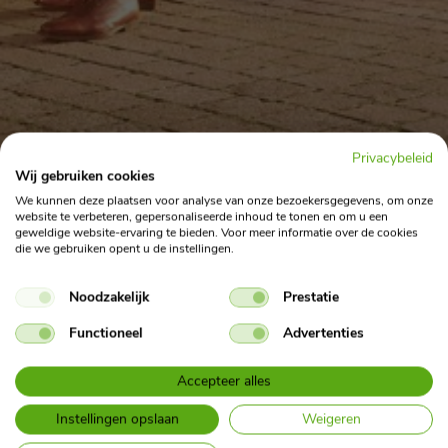
Privacybeleid
Wij gebruiken cookies
Home
Private Lease
Mijn Private leaseauto
We kunnen deze plaatsen voor analyse van onze bezoekersgegevens, om onze
Wat gebeurt er bij voortijdige beëindiging?
website te verbeteren, gepersonaliseerde inhoud te tonen en om u een
geweldige website-ervaring te bieden. Voor meer informatie over de cookies
die we gebruiken opent u de instellingen.
Wat gebeurt er bij voortijdige
Noodzakelijk
Prestatie
beeindiging?
Functioneel
Advertenties
Je kunt het leasecontract na 12 maanden voortijdig beëindigen.
Accepteer alles
De maximale opzeggingsvergoeding (het plafond) is 40% van de
nog resterende leasetermijnen.
Instellingen opslaan
Weigeren
Het totaalbedrag dat je hebt betaald op basis van het huidige