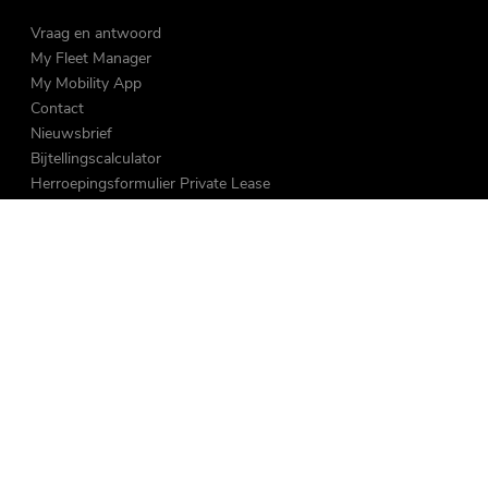
Vraag en antwoord
My Fleet Manager
My Mobility App
Contact
Nieuwsbrief
Bijtellingscalculator
Herroepingsformulier Private Lease
Over ons
Vacatures
MVO & Sponsoring
Nieuws
Duurzaam
Reviews
Volg ons