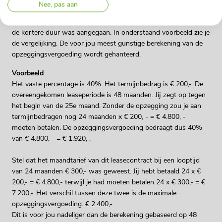
Nee, pas aan
contract wordt vergeleken met het totaalbedrag dat je zou
hebben moeten betalen als je direct de leaseovereenkomst voor
de kortere duur was aangegaan. In onderstaand voorbeeld zie je
de vergelijking. De voor jou meest gunstige berekening van de
opzeggingsvergoeding wordt gehanteerd.
Voorbeeld
Het vaste percentage is 40%. Het termijnbedrag is € 200,-. De
overeengekomen leaseperiode is 48 maanden. Jij zegt op tegen
het begin van de 25e maand. Zonder de opzegging zou je aan
termijnbedragen nog 24 maanden x € 200, - = € 4.800, -
moeten betalen. De opzeggingsvergoeding bedraagt dus 40%
van € 4.800, - = € 1.920,-.
Stel dat het maandtarief van dit leasecontract bij een looptijd
van 24 maanden € 300,- was geweest. Jij hebt betaald 24 x €
200,- = € 4.800,- terwijl je had moeten betalen 24 x € 300,- = €
7.200,-. Het verschil tussen deze twee is de maximale
opzeggingsvergoeding: € 2.400,-
Dit is voor jou nadeliger dan de berekening gebaseerd op 48