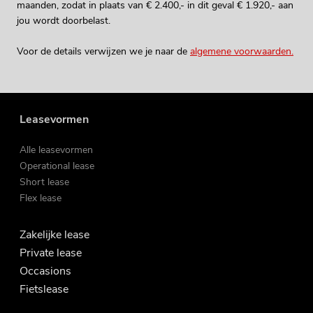
maanden, zodat in plaats van € 2.400,- in dit geval € 1.920,- aan
jou wordt doorbelast.
Voor de details verwijzen we je naar de
algemene voorwaarden.
Leasevormen
Alle leasevormen
Operational lease
Short lease
Flex lease
Zakelijke lease
Private lease
Occasions
Fietslease