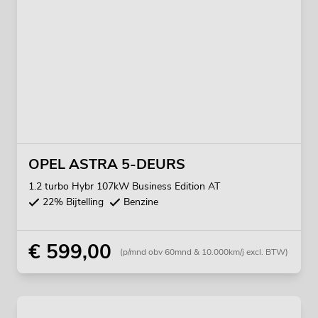
OPEL ASTRA 5-DEURS
1.2 turbo Hybr 107kW Business Edition AT
22% Bijtelling
Benzine
€ 599,00
(p/mnd obv 60mnd & 10.000km/j excl. BTW)