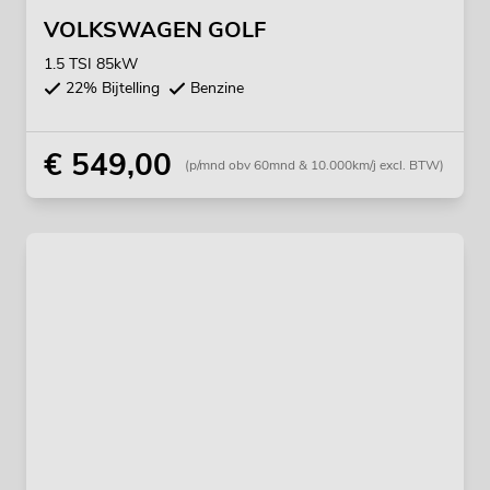
VOLKSWAGEN GOLF
1.5 TSI 85kW
22% Bijtelling
Benzine
€ 549,00
(p/mnd obv 60mnd & 10.000km/j excl. BTW)