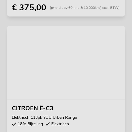
€ 375,00
(p/mnd obv 60mnd & 10.000km/j excl. BTW)
CITROEN Ë-C3
Elektrisch 113pk YOU Urban Range
18% Bijtelling
Elektrisch