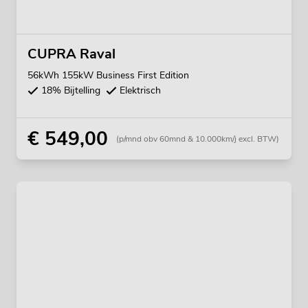
CUPRA Raval
56kWh 155kW Business First Edition
18% Bijtelling
Elektrisch
€ 549,00
(p/mnd obv 60mnd & 10.000km/j excl. BTW)