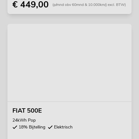
€ 449,00
(p/mnd obv 60mnd & 10.000km/j excl. BTW)
FIAT 500E
24kWh Pop
18% Bijtelling
Elektrisch