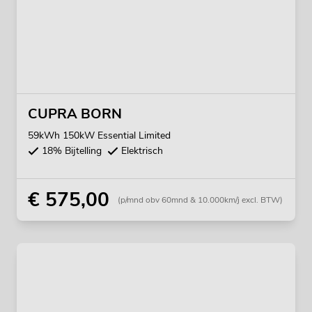
CUPRA BORN
59kWh 150kW Essential Limited
18% Bijtelling
Elektrisch
€ 575,00
(p/mnd obv 60mnd & 10.000km/j excl. BTW)