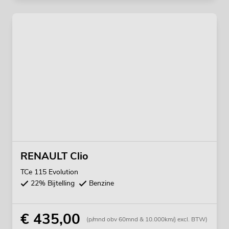
RENAULT Clio
TCe 115 Evolution
22% Bijtelling
Benzine
€ 435,00
(p/mnd obv 60mnd & 10.000km/j excl. BTW)