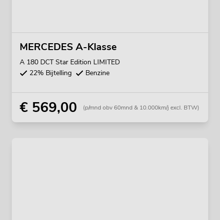
MERCEDES A-Klasse
A 180 DCT Star Edition LIMITED
22% Bijtelling
Benzine
€ 569,00
(p/mnd obv 60mnd & 10.000km/j excl. BTW)