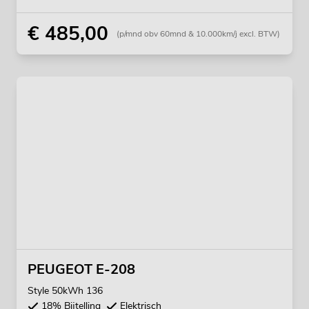
€ 485,00
(p/mnd obv 60mnd & 10.000km/j excl. BTW)
PEUGEOT E-208
Style 50kWh 136
18% Bijtelling
Elektrisch