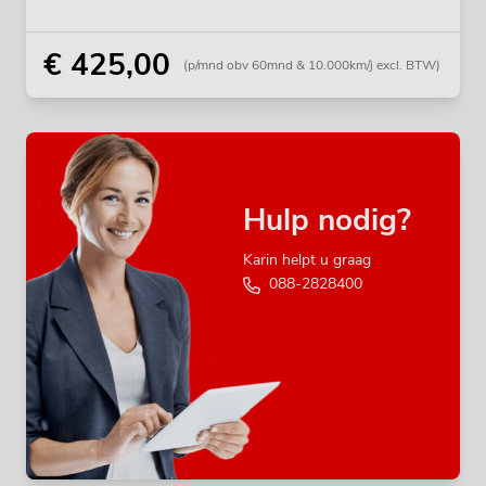
€ 425,00
(p/mnd obv 60mnd & 10.000km/j excl. BTW)
Hulp nodig?
Karin helpt u graag
088-2828400