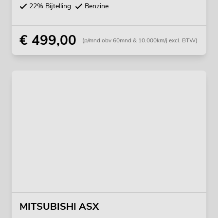
22% Bijtelling
Benzine
€ 499,00
(p/mnd obv 60mnd & 10.000km/j excl. BTW)
MITSUBISHI ASX