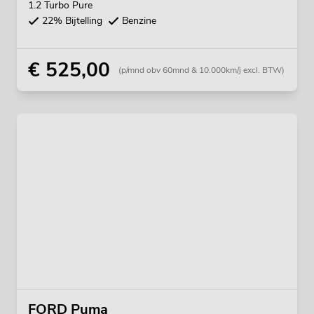
1.2 Turbo Pure
22% Bijtelling
Benzine
€ 525,00
(p/mnd obv 60mnd & 10.000km/j excl. BTW)
FORD Puma