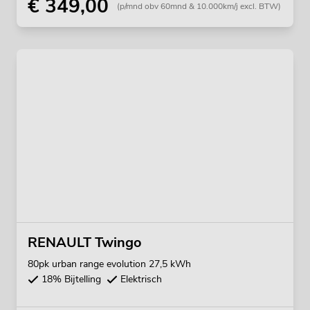
€ 349,00
(p/mnd obv 60mnd & 10.000km/j excl. BTW)
RENAULT Twingo
80pk urban range evolution 27,5 kWh
18% Bijtelling
Elektrisch