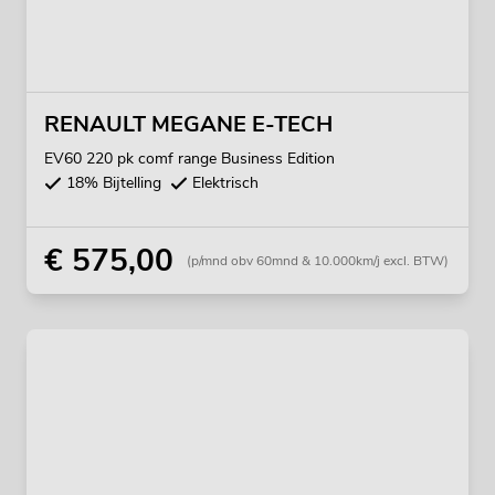
RENAULT MEGANE E-TECH
EV60 220 pk comf range Business Edition
18% Bijtelling
Elektrisch
€ 575,00
(p/mnd obv 60mnd & 10.000km/j excl. BTW)