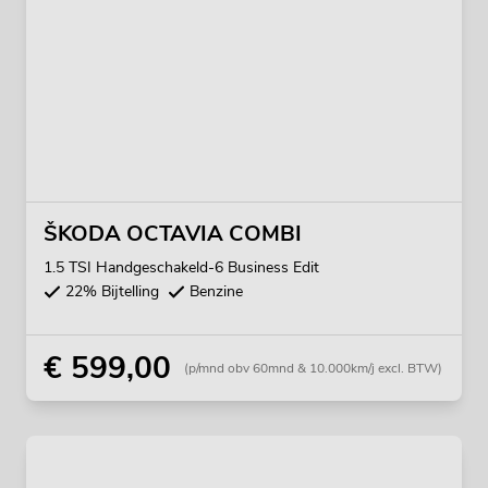
ŠKODA OCTAVIA COMBI
1.5 TSI Handgeschakeld-6 Business Edit
22% Bijtelling
Benzine
€ 599,00
(p/mnd obv 60mnd & 10.000km/j excl. BTW)