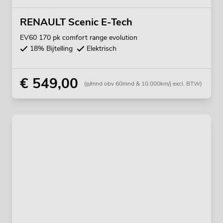
RENAULT Scenic E-Tech
EV60 170 pk comfort range evolution
18% Bijtelling
Elektrisch
€ 549,00
(p/mnd obv 60mnd & 10.000km/j excl. BTW)