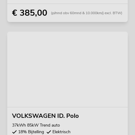
€ 385,00
(p/mnd obv 60mnd & 10.000km/j excl. BTW)
VOLKSWAGEN ID. Polo
37kWh 85kW Trend auto
18% Bijtelling
Elektrisch