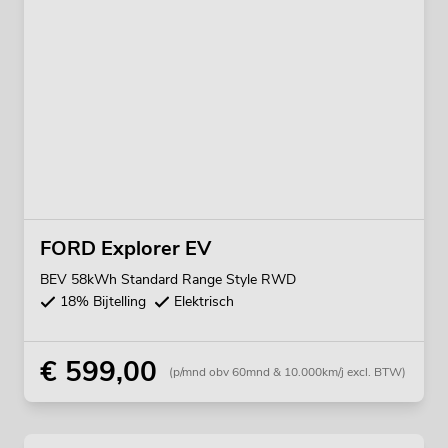
FORD Explorer EV
BEV 58kWh Standard Range Style RWD
18% Bijtelling
Elektrisch
€ 599,00
(p/mnd obv 60mnd & 10.000km/j excl. BTW)