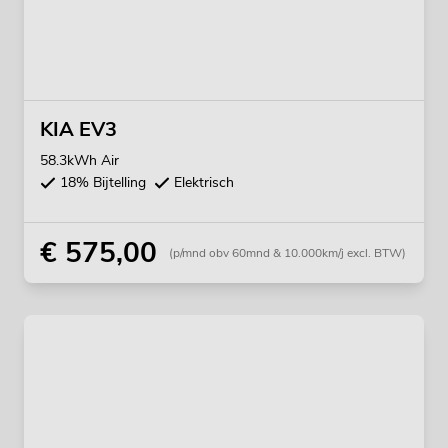
KIA EV3
58.3kWh Air
18% Bijtelling
Elektrisch
€ 575,00
(p/mnd obv 60mnd & 10.000km/j excl. BTW)