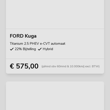
FORD Kuga
Titanium 2.5 PHEV e-CVT automaat
22% Bijtelling
Hybrid
€ 575,00
(p/mnd obv 60mnd & 10.000km/j excl. BTW)