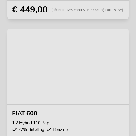
€ 449,00
(p/mnd obv 60mnd & 10.000km/j excl. BTW)
FIAT 600
1.2 Hybrid 110 Pop
22% Bijtelling
Benzine