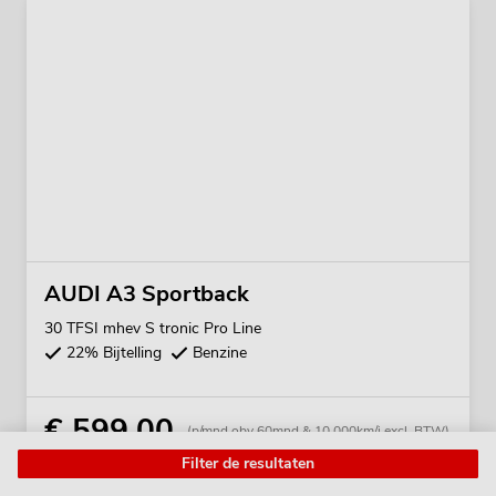
AUDI A3 Sportback
30 TFSI mhev S tronic Pro Line
22% Bijtelling
Benzine
€ 599,00
(p/mnd obv 60mnd & 10.000km/j excl. BTW)
Filter de resultaten