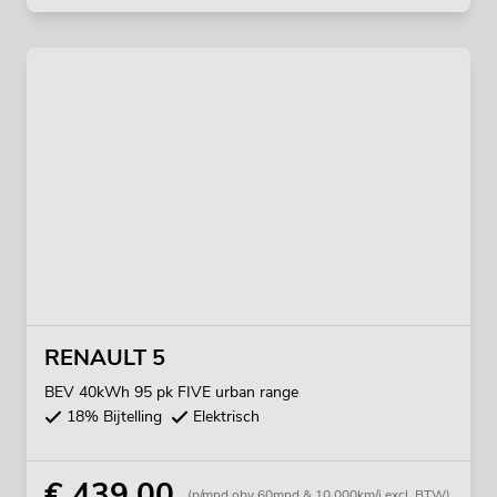
RENAULT 5
BEV 40kWh 95 pk FIVE urban range
18% Bijtelling
Elektrisch
€ 439,00
(p/mnd obv 60mnd & 10.000km/j excl. BTW)