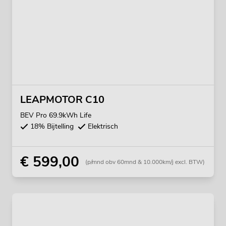
LEAPMOTOR C10
BEV Pro 69.9kWh Life
18% Bijtelling
Elektrisch
€ 599,00
(p/mnd obv 60mnd & 10.000km/j excl. BTW)