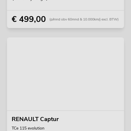
€ 499,00
(p/mnd obv 60mnd & 10.000km/j excl. BTW)
RENAULT Captur
TCe 115 evolution