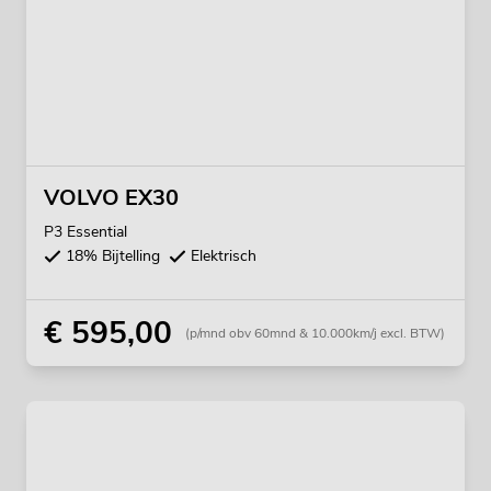
VOLVO EX30
P3 Essential
18% Bijtelling
Elektrisch
€ 595,00
(p/mnd obv 60mnd & 10.000km/j excl. BTW)