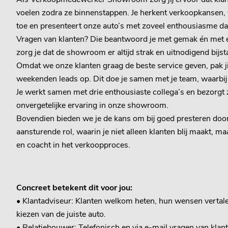
voelen zodra ze binnenstappen. Je herkent verkoopkansen, 
toe en presenteert onze auto’s met zoveel enthousiasme d
Vragen van klanten? Die beantwoord je met gemak én met 
zorg je dat de showroom er altijd strak en uitnodigend bijst
Omdat we onze klanten graag de beste service geven, pak j
weekenden leads op. Dit doe je samen met je team, waarbij
Je werkt samen met drie enthousiaste collega’s en bezorgt 
onvergetelijke ervaring in onze showroom.
Bovendien bieden we je de kans om bij goed presteren door
aansturende rol, waarin je niet alleen klanten blij maakt, m
en coacht in het verkoopproces.
Concreet betekent dit voor jou:
• Klantadviseur: Klanten welkom heten, hun wensen vertalen
kiezen van de juiste auto.
• Relatiebouwer: Telefonisch en via e-mail vragen van klan