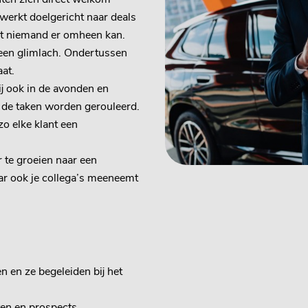
werkt doelgericht naar deals
at niemand er omheen kan.
een glimlach. Ondertussen
aat.
ij ook in de avonden en
 de taken worden gerouleerd.
zo elke klant een
 te groeien naar een
aar ook je collega’s meeneemt
 en ze begeleiden bij het
ten en prospects