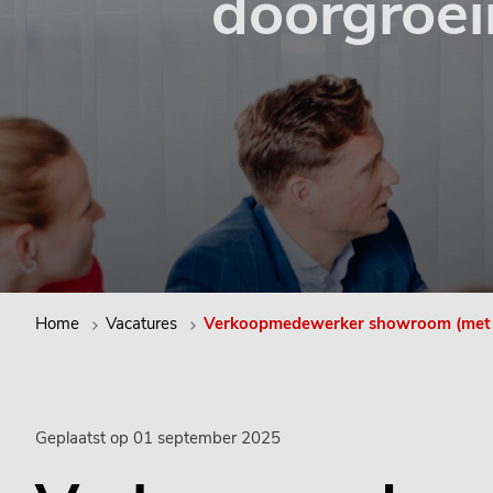
doorgroei
Home
Vacatures
Verkoopmedewerker showroom (met d
Geplaatst op 01 september 2025