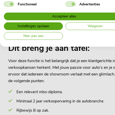
honderden auto's. Iedere dag werken wij met zijn allen aan d
Functioneel
Advertenties
Accepteer alles
Instellingen opslaan
Weigeren
Nee, pas aan
Dit breng je aan tafel:
Voor deze functie is het belangrijk dat je een klantgerichte i
verkoopkansen herkent. Met jouw passie voor auto’s en je
ervoor dat iedereen de showroom verlaat met een glimlach. D
de volgende punten:
Een relevant mbo-diploma.
Minimaal 2 jaar verkoopervaring in de autobranche.
Rijbewijs B op zak.