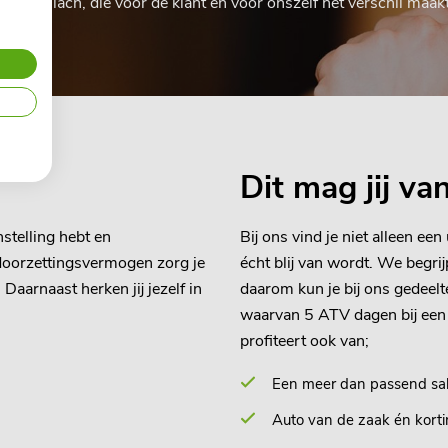
ie glimlach, die voor de klant en voor onszelf het verschil maakt
Dit mag jij v
nstelling hebt en
Bij ons vind je niet alleen e
 doorzettingsvermogen zorg je
écht blij van wordt. We begri
aarnaast herken jij jezelf in
daarom kun je bij ons gedeelte
waarvan 5 ATV dagen bij een fu
profiteert ook van;
Een meer dan passend salar
Auto van de zaak én korti