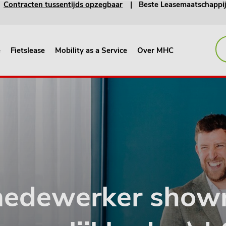
Contracten tussentijds opzegbaar
Beste Leasemaatschappi
e
Fietslease
Mobility as a Service
Over MHC
edewerker show