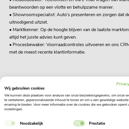
beantwoorden op een vlotte en behulpzame manier.
• Showroomspecialist: Auto’s presenteren en zorgen dat de
uitnodigend uitziet.
• Marktkenner: Op de hoogte blijven van de laatste markton
altijd het juiste advies kunt geven.
• Procesbewaker: Voorraadcontroles uitvoeren en ons CR
met de meest recente klantinformatie.
Privacy
Wij gebruiken cookies
We kunnen deze plaatsen voor analyse van onze bezoekersgegevens, om onze w
te verbeteren, gepersonaliseerde inhoud te tonen en om u een geweldige website
Wat onze collega's ze
ervaring te bieden. Voor meer informatie over de cookies die we gebruiken opent 
instellingen.
"Bij MHC Mobility willen wij al onze klanten een 9+ belevi
Noodzakelijk
Prestatie