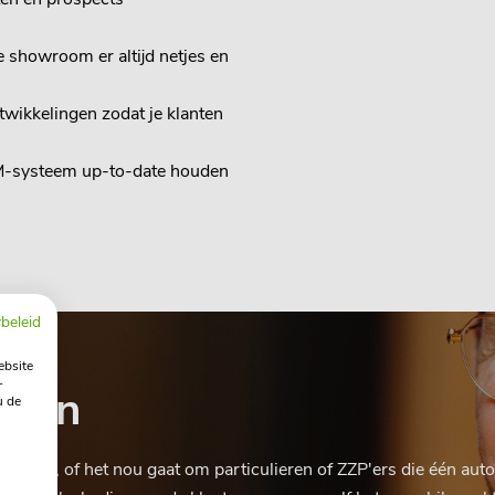
 showroom er altijd netjes en
twikkelingen zodat je klanten
M-systeem up-to-date houden
beleid
ebsite
-
ggen
u de
ng geven, of het nou gaat om particulieren of ZZP'ers die één au