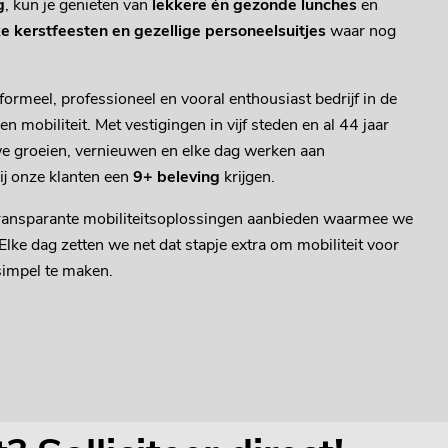
g
, kun je genieten van
lekkere én gezonde lunches
en
ke kerstfeesten en gezellige personeelsuitjes
waar nog
nformeel, professioneel en vooral enthousiast bedrijf in de
n mobiliteit. Met vestigingen in vijf steden en al 44 jaar
n we groeien, vernieuwen en elke dag werken aan
ij onze klanten een
9+ beleving
krijgen.
transparante mobiliteitsoplossingen aanbieden waarmee we
Elke dag zetten we net dat stapje extra om mobiliteit voor
simpel te maken.