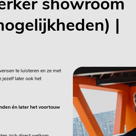
rker showroom
ogelijkheden) |
ensen te luisteren en ze met
jezelf later ook het
nden én later het voortouw
ten zich direct welkom