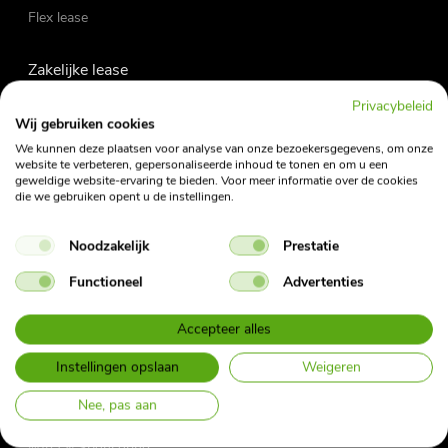
Flex lease
Zakelijke lease
Private lease
Privacybeleid
Occasions
Wij gebruiken cookies
Fietslease
We kunnen deze plaatsen voor analyse van onze bezoekersgegevens, om onze
website te verbeteren, gepersonaliseerde inhoud te tonen en om u een
geweldige website-ervaring te bieden. Voor meer informatie over de cookies
die we gebruiken opent u de instellingen.
Vraag en antwoord
My Fleet Manager
Noodzakelijk
Prestatie
My Mobility App
Contact
Functioneel
Advertenties
Nieuwsbrief
Bijtellingscalculator
Accepteer alles
Herroepingsformulier Private Lease
Instellingen opslaan
Weigeren
Over ons
Nee, pas aan
Vacatures
MVO & Sponsoring