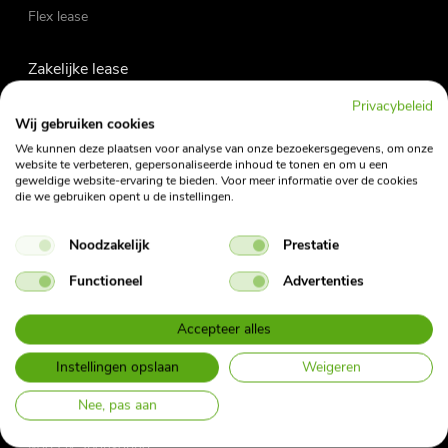
Flex lease
Zakelijke lease
Private lease
Privacybeleid
Occasions
Wij gebruiken cookies
Fietslease
We kunnen deze plaatsen voor analyse van onze bezoekersgegevens, om onze
website te verbeteren, gepersonaliseerde inhoud te tonen en om u een
geweldige website-ervaring te bieden. Voor meer informatie over de cookies
die we gebruiken opent u de instellingen.
Vraag en antwoord
My Fleet Manager
Noodzakelijk
Prestatie
My Mobility App
Contact
Functioneel
Advertenties
Nieuwsbrief
Bijtellingscalculator
Accepteer alles
Herroepingsformulier Private Lease
Instellingen opslaan
Weigeren
Over ons
Nee, pas aan
Vacatures
MVO & Sponsoring