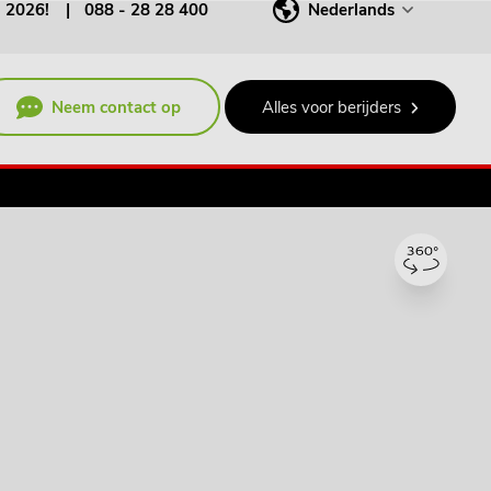
j 2026!
088 - 28 28 400
Nederlands
Neem contact op
Alles voor berijders
€ 925,00
p/m ex. BTW