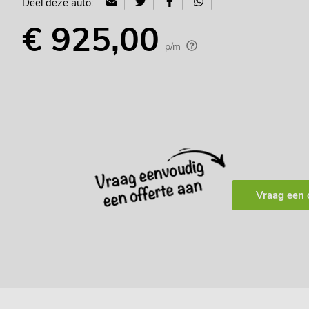
Deel deze auto:
€ 925,00
p/m
Vraag een 