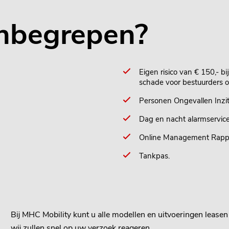
 inbegrepen?
Eigen risico van € 150,- b
schade voor bestuurders o
Personen Ongevallen Inzi
Dag en nacht alarmservice
Online Management Rapp
Tankpas.
Bij MHC Mobility kunt u alle modellen en uitvoeringen lease
wij zullen snel op uw verzoek reageren.