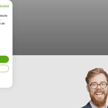
beleid
ebsite
-
u de