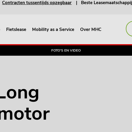
Contracten tussentijds opzegbaar
Beste Leasemaatschappi
e
Fietslease
Mobility as a Service
Over MHC
FOTO'S EN VIDEO
 motor
Long
 motor