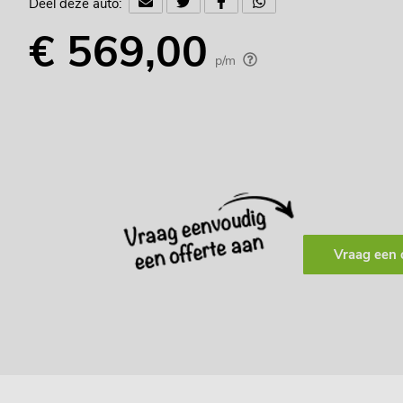
Deel deze auto:
€ 569,00
p/m
Vraag een 