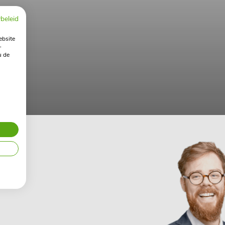
beleid
ebsite
-
u de