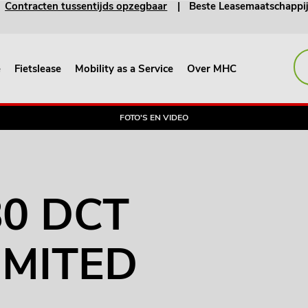
Contracten tussentijds opzegbaar
Beste Leasemaatschappi
e
Fietslease
Mobility as a Service
Over MHC
FOTO'S EN VIDEO
n LIMITED
0 DCT
LIMITED