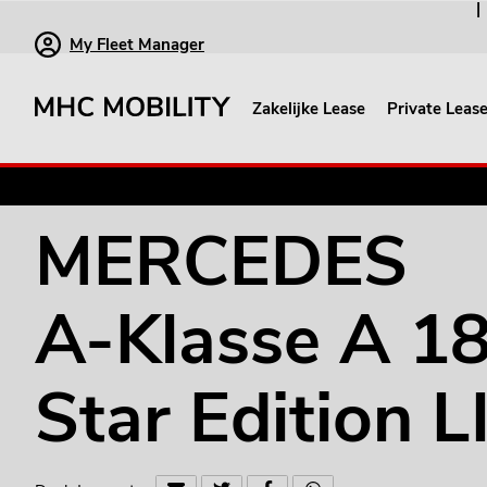
My Fleet Manager
Zakelijke Lease
Private Leas
MERCEDES A-Klasse A 180 DCT Star Editio
MERCEDES
A-Klasse
A 18
Star Edition 