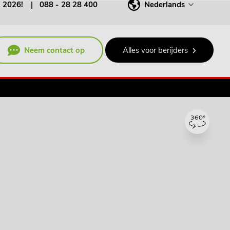
j 2026!
088 - 28 28 400
Nederlands
Neem contact op
Alles voor berijders
€ 569,00
p/m ex. BTW