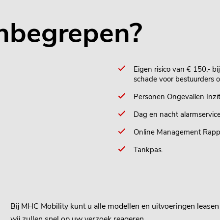
 inbegrepen?
Eigen risico van € 150,- b
schade voor bestuurders o
Personen Ongevallen Inzi
Dag en nacht alarmservice
Online Management Rapp
Tankpas.
Bij MHC Mobility kunt u alle modellen en uitvoeringen lease
wij zullen snel op uw verzoek reageren.