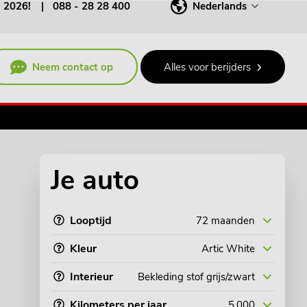
j 2026!
088 - 28 28 400
Nederlands
Neem contact op
Alles voor berijders
€ 389,-
p/m incl. BTW
Je auto
Looptijd
Kleur
Interieur
Kilometers per jaar