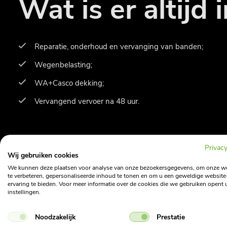
Wat is er altijd
Reparatie, onderhoud en vervanging van banden;
Wegenbelasting;
WA+Casco dekking;
Vervangend vervoer na 48 uur.
Privacy
Wij gebruiken cookies
We kunnen deze plaatsen voor analyse van onze bezoekersgegevens, om onze w
te verbeteren, gepersonaliseerde inhoud te tonen en om u een geweldige website
ervaring te bieden. Voor meer informatie over de cookies die we gebruiken opent 
instellingen.
Noodzakelijk
Prestatie