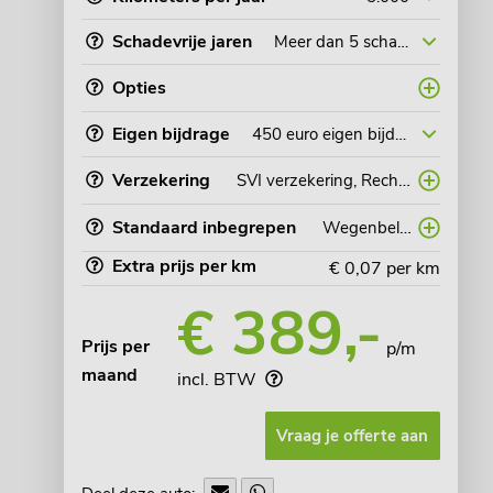
Schadevrije jaren
Opties
Eigen bijdrage
Verzekering
SVI verzekering
Rechtsbijstandverzekering
Standaard inbegrepen
Wegenbelasting
Pechh
Extra prijs per km
€ 0,07
per km
€ 389,-
Prijs per
p/m
maand
incl. BTW
Vraag je offerte aan