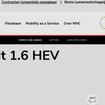
Contracten tussentijds opzegbaar
Beste Leasemaatschappi
e
Fietslease
Mobility as a Service
Over MHC
FOTO'S EN VIDEO
OPTIES
SPECIFICATIES
t 1.6 HEV