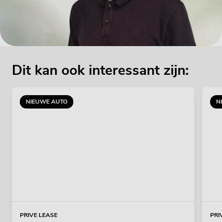
Dit kan ook interessant zijn:
NIEUWE AUTO
N
PRIVE LEASE
PRI