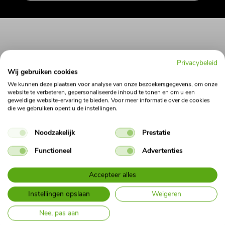
Privacybeleid
Wij gebruiken cookies
We kunnen deze plaatsen voor analyse van onze bezoekersgegevens, om onze
website te verbeteren, gepersonaliseerde inhoud te tonen en om u een
geweldige website-ervaring te bieden. Voor meer informatie over de cookies
die we gebruiken opent u de instellingen.
Noodzakelijk
Prestatie
Functioneel
Advertenties
Accepteer alles
Instellingen opslaan
Weigeren
Wat kan je van ons verwachten?
Nee, pas aan