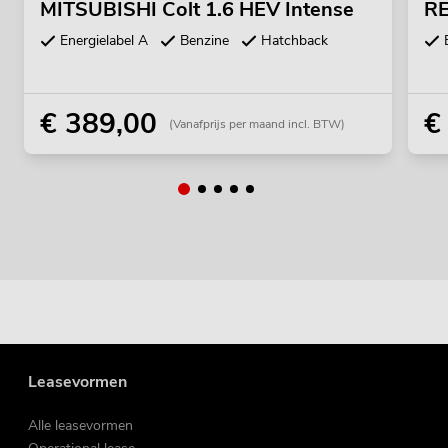
MITSUBISHI Colt 1.6 HEV Intense
RE
Energielabel A
Benzine
Hatchback
€ 389,00
€
(Vanafprijs per maand incl. BTW)
Leasevormen
Alle leasevormen