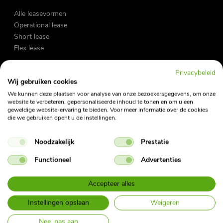
Alle leasevormen
Operational lease
Short lease
Flex lease
Privacybeleid
Zakelijke lease
Wij gebruiken cookies
Private lease
We kunnen deze plaatsen voor analyse van onze bezoekersgegevens, om onze
Occasions
website te verbeteren, gepersonaliseerde inhoud te tonen en om u een
geweldige website-ervaring te bieden. Voor meer informatie over de cookies
Fietslease
die we gebruiken opent u de instellingen.
Noodzakelijk
Prestatie
Vraag en antwoord
My Fleet Manager
Functioneel
Advertenties
My Mobility App
Contact
Accepteer alles
Nieuwsbrief
Bijtellingscalculator
Instellingen opslaan
Weigeren
Herroepingsformulier Private Lease
Nee, pas aan