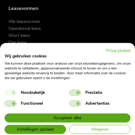
Leasevormen
Alle leasevormen
Operational lease
Short lease
Flex lease
Privacybeleid
Wij gebruiken cookies
Zakelijke lease
We kunnen deze plaatsen voor analyse van onze bezoekersgegevens, om onze
Private lease
website te verbeteren, gepersonaliseerde inhoud te tonen en om u een
geweldige website-ervaring te bieden. Voor meer informatie over de cookies
Occasions
die we gebruiken opent u de instellingen.
Fietslease
Noodzakelijk
Prestatie
Vraag en antwoord
Functioneel
Advertenties
My Fleet Manager
My Mobility App
Accepteer alles
Contact
Nieuwsbrief
Instellingen opslaan
Weigeren