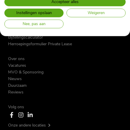
Accepteer alles
Vraag en antwoord
My Fleet Manager
Instellingen opslaan
Weigeren
My Mobility App
Nee, pas aan
Contact
Nieuwsbrief
Bijtellingscalculator
Herroepingsformulier Private Lease
Over ons
Vacatures
MVO & Sponsoring
Nieuws
Duurzaam
Reviews
Volg ons
Onze andere locaties