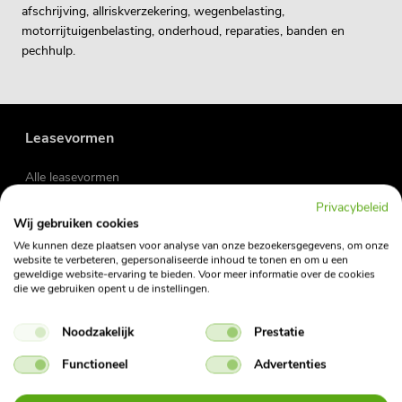
afschrijving, allriskverzekering, wegenbelasting,
motorrijtuigenbelasting, onderhoud, reparaties, banden en
pechhulp.
Leasevormen
Alle leasevormen
Operational lease
Privacybeleid
Short lease
Wij gebruiken cookies
Flex lease
We kunnen deze plaatsen voor analyse van onze bezoekersgegevens, om onze
website te verbeteren, gepersonaliseerde inhoud te tonen en om u een
geweldige website-ervaring te bieden. Voor meer informatie over de cookies
Zakelijke lease
die we gebruiken opent u de instellingen.
Private lease
Occasions
Noodzakelijk
Prestatie
Fietslease
Functioneel
Advertenties