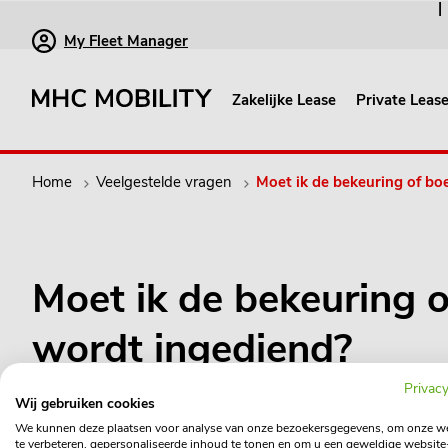
My Fleet Manager
Zakelijke Lease
Private Leas
Home
Veelgestelde vragen
Moet ik de bekeuring of boe
Moet ik de bekeuring o
wordt ingediend?
Privacy
Op de bekeuring of boete staat vermeld of het bedrag moet
Wij gebruiken cookies
bezwaar gegrond wordt verklaard, wordt het bedrag altijd
We kunnen deze plaatsen voor analyse van onze bezoekersgegevens, om onze w
te verbeteren, gepersonaliseerde inhoud te tonen en om u een geweldige website