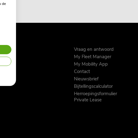
u de
 lease
Vraag en antwoord
My Fleet Manager
ease
My Mobility App
s
Contact
e
Nieuwsbrief
Bijtellingscalculator
Herroepingsformulier
Private Lease