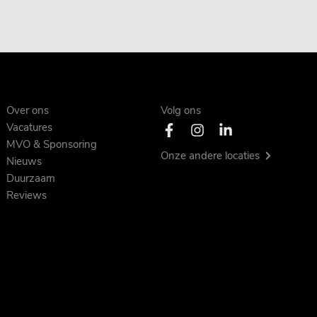
Over ons
Volg ons
Vacatures
MVO & Sponsoring
Onze andere locaties
Nieuws
Duurzaam
Reviews