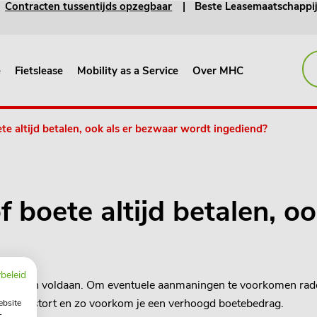
Contracten tussentijds opzegbaar
Beste Leasemaatschappi
e
Fietslease
Mobility as a Service
Over MHC
te altijd betalen, ook als er bezwaar wordt ingediend?
f boete altijd betalen, o
beleid
 worden voldaan. Om eventuele aanmaningen te voorkomen raden w
 teruggestort en zo voorkom je een verhoogd boetebedrag.
ebsite
-