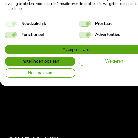
ervaring te bieden. Voor meer informatie over de cookies die we gebruiken opent 
instellingen.
Noodzakelijk
Prestatie
Functioneel
Advertenties
Leasevormen
Zakelijke
Accepteer alles
Private l
Instellingen opslaan
Weigeren
Alle leasevormen
Occasion
Operational lease
Nee, pas aan
Short lease
Fietsleas
Flex lease