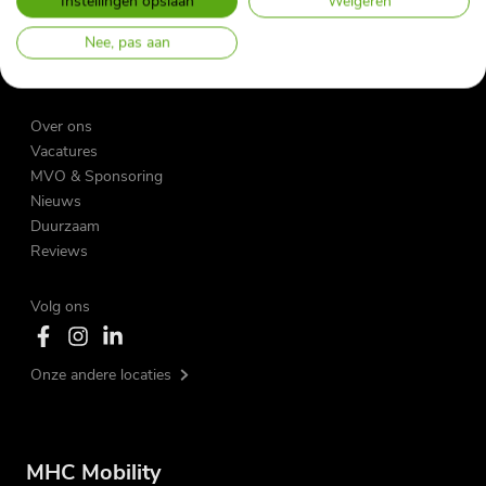
Instellingen opslaan
Weigeren
Nieuwsbrief
Nee, pas aan
Bijtellingscalculator
Herroepingsformulier Private Lease
Over ons
Vacatures
MVO & Sponsoring
Nieuws
Duurzaam
Reviews
Volg ons
Onze andere locaties
MHC Mobility