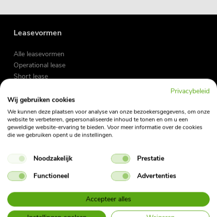
Leasevormen
Alle leasevormen
Operational lease
Short lease
Flex lease
Privacybeleid
Wij gebruiken cookies
We kunnen deze plaatsen voor analyse van onze bezoekersgegevens, om onze
Zakelijke lease
website te verbeteren, gepersonaliseerde inhoud te tonen en om u een
Private lease
geweldige website-ervaring te bieden. Voor meer informatie over de cookies
die we gebruiken opent u de instellingen.
Occasions
Fietslease
Noodzakelijk
Prestatie
Functioneel
Advertenties
Vraag en antwoord
My Fleet Manager
Accepteer alles
My Mobility App
Contact