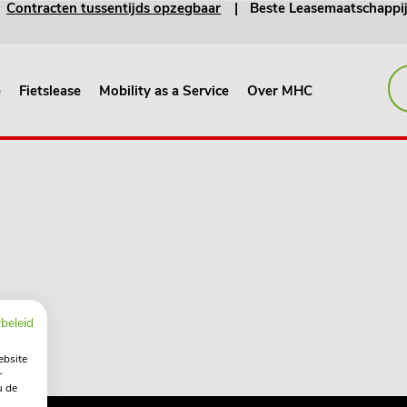
Contracten tussentijds opzegbaar
Beste Leasemaatschappi
e
Fietslease
Mobility as a Service
Over MHC
beleid
ebsite
-
u de