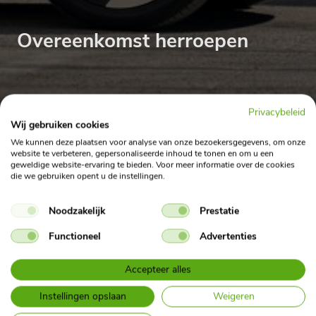
Overeenkomst herroepen
Privacybeleid
Wij gebruiken cookies
Home
Overeenkomst herroepen
We kunnen deze plaatsen voor analyse van onze bezoekersgegevens, om onze
website te verbeteren, gepersonaliseerde inhoud te tonen en om u een
geweldige website-ervaring te bieden. Voor meer informatie over de cookies
Overeenkomst herroepen
die we gebruiken opent u de instellingen.
Heb je besloten om je Private Leaseovereenkomst te herroepen?
Noodzakelijk
Prestatie
Dat kan hier eenvoudig.
Functioneel
Advertenties
Vul je gegevens in, zodat we je aanvraag snel kunnen
verwerken. Na het verzenden ontvang je direct een bevestiging
Accepteer alles
per e-mail.
Instellingen opslaan
Weigeren