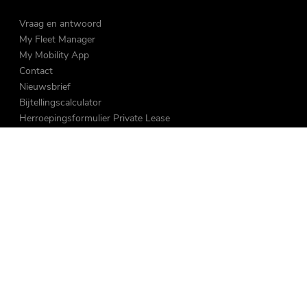
Vraag en antwoord
My Fleet Manager
My Mobility App
Contact
Nieuwsbrief
Bijtellingscalculator
Herroepingsformulier Private Lease
Over ons
Vacatures
MVO & Sponsoring
Nieuws
Duurzaam
Reviews
Volg ons