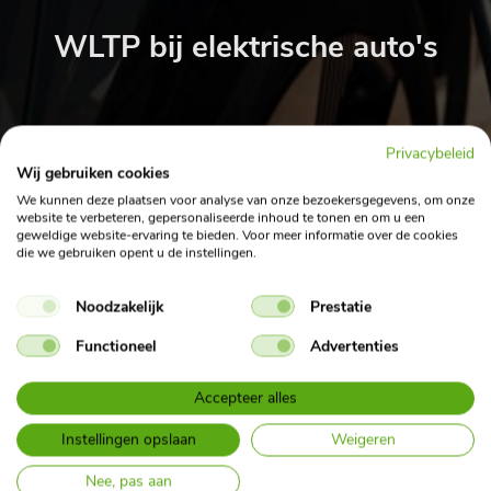
WLTP bij elektrische auto's
Privacybeleid
Wij gebruiken cookies
Home
Nieuwsoverzicht
WLTP bij elektrische auto's
We kunnen deze plaatsen voor analyse van onze bezoekersgegevens, om onze
website te verbeteren, gepersonaliseerde inhoud te tonen en om u een
geweldige website-ervaring te bieden. Voor meer informatie over de cookies
die we gebruiken opent u de instellingen.
Geplaatst op 18 augustus 2025
WLTP bij elektrische auto's
Noodzakelijk
Prestatie
Functioneel
Advertenties
Wanneer je bij ons kiest voor een elektrische privé leaseauto, zie
je de actieradius vermeldt in kilometers. Deze afstand is
Accepteer alles
gebaseerd op de WLTP-standaard (Worldwide Harmonised
Light Vehicles Test Procedure), een officiële testmethodiek die
Instellingen opslaan
Weigeren
door autofabrikanten wereldwijd wordt gebruikt om een
Nee, pas aan
realistisch beeld vast te stellen van de actieradius, het