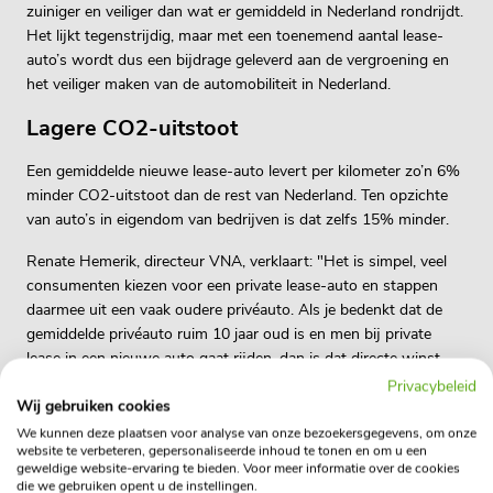
zuiniger en veiliger dan wat er gemiddeld in Nederland rondrijdt.
Het lijkt tegenstrijdig, maar met een toenemend aantal lease-
auto’s wordt dus een bijdrage geleverd aan de vergroening en
het veiliger maken van de automobiliteit in Nederland.
Lagere CO2-uitstoot
Een gemiddelde nieuwe lease-auto levert per kilometer zo’n 6%
minder CO2-uitstoot dan de rest van Nederland. Ten opzichte
van auto’s in eigendom van bedrijven is dat zelfs 15% minder.
Renate Hemerik, directeur VNA, verklaart: "Het is simpel, veel
consumenten kiezen voor een private lease-auto en stappen
daarmee uit een vaak oudere privéauto. Als je bedenkt dat de
gemiddelde privéauto ruim 10 jaar oud is en men bij private
lease in een nieuwe auto gaat rijden, dan is dat directe winst
voor de CO2-uitstoot. Naast het feit dat nieuwe auto’s zuiniger
Privacybeleid
Wij gebruiken cookies
rijden, hebben zij gemiddeld ook meer veiligheidsopties. En dat
is weer goed voor de verkeersveiligheid en de doelstelling van
We kunnen deze plaatsen voor analyse van onze bezoekersgegevens, om onze
website te verbeteren, gepersonaliseerde inhoud te tonen en om u een
het kabinet om het aantal verkeersslachtoffers in Nederland
geweldige website-ervaring te bieden. Voor meer informatie over de cookies
terug te dringen."
die we gebruiken opent u de instellingen.