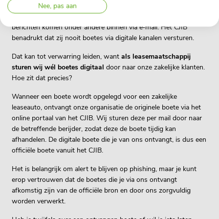
De afgelopen dagen is in het nieuws verschenen dat er
Nee, pas aan
nepboetes worden verstuurd namens het CJIB. Deze valse
berichten komen onder andere binnen via e‑mail. Het CJIB
benadrukt dat zij nooit boetes via digitale kanalen versturen.
Dat kan tot verwarring leiden, want
als leasemaatschappij
sturen wij wél boetes digitaal
door naar onze zakelijke klanten.
Hoe zit dat precies?
Wanneer een boete wordt opgelegd voor een zakelijke
leaseauto, ontvangt onze organisatie de originele boete via het
online portaal van het CJIB. Wij sturen deze per mail door naar
de betreffende berijder, zodat deze de boete tijdig kan
afhandelen. De digitale boete die je van ons ontvangt, is dus een
officiële boete vanuit het CJIB.
Het is belangrijk om alert te blijven op phishing, maar je kunt
erop vertrouwen dat de boetes die je via ons ontvangt
afkomstig zijn van de officiële bron en door ons zorgvuldig
worden verwerkt.