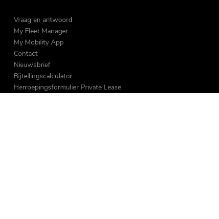
Vraag en antwoord
My Fleet Manager
My Mobility App
Contact
Nieuwsbrief
Bijtellingscalculator
Herroepingsformulier Private Lease
Over ons
Vacatures
MVO & Sponsoring
Nieuws
Duurzaam
Reviews
Volg ons