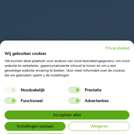
Privacybeleid
Wij gebruiken cookies
Home
Nieuwsoverzicht
We kunnen deze plaatsen voor analyse van onze bezoekersgegevens, om onze
Verwarring rondom nep boetes: bij ons zijn ze wél digitaal
website te verbeteren, gepersonaliseerde inhoud te tonen en om u een
geweldige website-ervaring te bieden. Voor meer informatie over de cookies
die we gebruiken opent u de instellingen.
Geplaatst op 26 maart 2026
Noodzakelijk
Prestatie
Verwarring rondom nep
Functioneel
Advertenties
boetes: bij ons zijn ze wél
digitaal
Accepteer alles
Instellingen opslaan
Weigeren