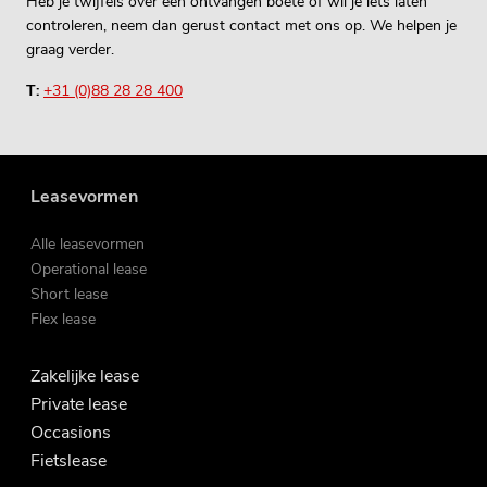
Heb je twijfels over een ontvangen boete of wil je iets laten
controleren, neem dan gerust contact met ons op. We helpen je
graag verder.
T:
+31 (0)88 28 28 400
Leasevormen
Alle leasevormen
Operational lease
Short lease
Flex lease
Zakelijke lease
Private lease
Occasions
Fietslease