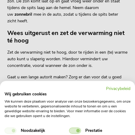
zon. De zon komt laat op en gaat vroeg weer onder en staat
tijdens de spits laag aan de hemel. Neem daarom
uw
zonnebril
mee in de auto, zodat u tijdens de spits beter
zicht heeft.
Wees uitgerust en zet de verwarming niet
té hoog
Zet de verwarming niet te hoog, door te rijden in een (te) warme
auto kunt u slaperig worden. Hierdoor vermindert uw
concentratie, vooral wanneer de zon onder is.
Gaat u een lange autorit maken? Zorg er dan voor dat u goed
uitgerust op weg gaat en neem gedurende de autorit voldoende
Privacybeleid
pauzes. Bent u erg vermoeid? Doe dan een zogenaamde
Wij gebruiken cookies
powernap, een korte slaap, in één van de pauzes. Tijdens een
We kunnen deze plaatsen voor analyse van onze bezoekersgegevens, om onze
powernap van 20 minuten bouwt u weer hernieuwde energie
website te verbeteren, gepersonaliseerde inhoud te tonen en om u een
op, zodat u de route weer veilig kunt vervolgen.
geweldige website-ervaring te bieden. Voor meer informatie over de cookies
die we gebruiken opent u de instellingen.
Pech onderweg
Noodzakelijk
Prestatie
Last but not least, neem te allen tijde een warme jas of deken