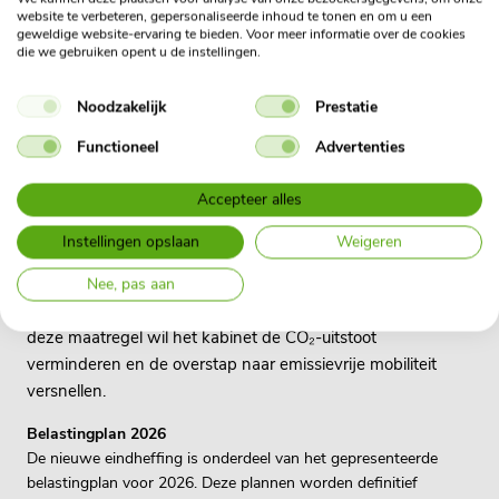
website te verbeteren, gepersonaliseerde inhoud te tonen en om u een
Geplaatst op 08 mei 2025
geweldige website-ervaring te bieden. Voor meer informatie over de cookies
die we gebruiken opent u de instellingen.
Tijd voor een elektrische
switch: fossiele leaseauto
Noodzakelijk
Prestatie
vanaf 2027 extra belast
Functioneel
Advertenties
Accepteer alles
Vanaf 2027 is het kabinet van plan een om een nieuwe
Instellingen opslaan
Weigeren
fiscale maatregel in te voeren. De werkgever die haar
personeel een fossiele leaseauto aanbiedt die zowel zakelijk
Nee, pas aan
als privé wordt gereden, gaat een eindheffing betalen. Met
deze maatregel wil het kabinet de CO₂-uitstoot
verminderen en de overstap naar emissievrije mobiliteit
versnellen.
Belastingplan 2026
De nieuwe eindheffing is onderdeel van het gepresenteerde
belastingplan voor 2026. Deze plannen worden definitief