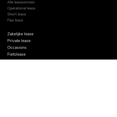
Alle leasevormen
Operational lease
Short lease
Flex lease
Zakelijke lease
Private lease
Occasions
Fietslease
Vraag en antwoord
My Fleet Manager
My Mobility App
Contact
Nieuwsbrief
Bijtellingscalculator
Herroepingsformulier Private Lease