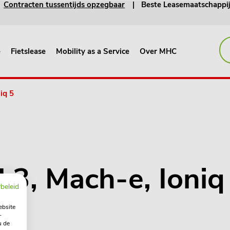
Contracten tussentijds opzegbaar
Beste Leasemaatschappi
e
Fietslease
Mobility as a Service
Over MHC
iq 5
 3, Mach-e, Ioniq
beleid
ebsite
-
u de