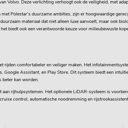
 Volvo. Deze verlichting verhoogt ook de veiligheid, met adapt
ijn met Polestar’s duurzame ambities, zijn er hoogwaardige gerec
 duurzaam materiaal dat niet alleen luxe aanvoelt, maar ook biolo
 het biedt ook een verantwoorde keuze voor milieubewuste kope
et rijden comfortabeler en veiliger maken. Het infotainmentsys
 Google Assistant, en Play Store. Dit systeem biedt een intuïtie
fs beter kan worden.
et aan rijhulpsystemen. Het optionele LiDAR-systeem is voorber
 cruise control, automatische noodremming en rijstrookassistent