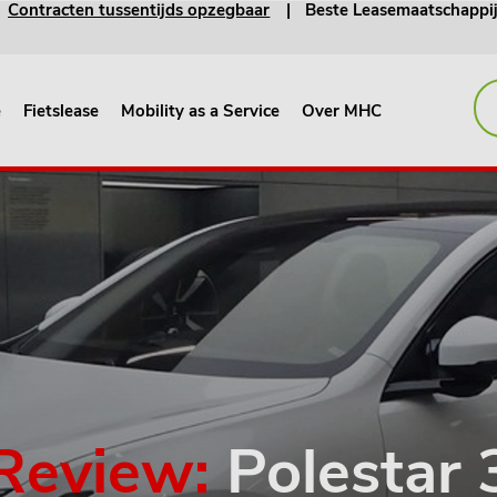
Contracten tussentijds opzegbaar
Beste Leasemaatschappi
e
Fietslease
Mobility as a Service
Over MHC
Review:
Polestar 