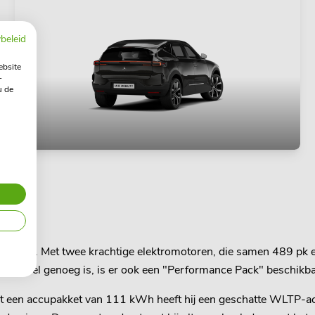
beleid
ebsite
-
u de
staties. Met twee krachtige elektromotoren, die samen 489 pk
niet snel genoeg is, is er ook een "Performance Pack" beschikba
r. Met een accupakket van 111 kWh heeft hij een geschatte WLTP