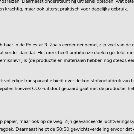
ndsreizen. Daarnaast ondersteunt hij ultrasnel opladen, wat bet
en krachtig, maar ook uiterst praktisch voor dagelijks gebruik.
chtbaar in de Polestar 3. Zoals eerder genoemd, zijn veel van de g
at verder dan dat. Het merk heeft ambitieuze doelen gesteld, m
emissievrij is (de productie en materialen hebben nog steeds een
rk volledige transparantie biedt over de koolstofvoetafdruk van
epalen hoeveel CO2-uitstoot gepaard gaat met de productie, het 
s op papier, maar ook op de weg. Zijn geavanceerde luchtvering
wegdek. Daarnaast helpt de 50:50 gewichtsverdeling ervoor dat 