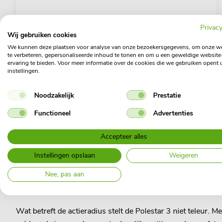
Privacy
Wij gebruiken cookies
We kunnen deze plaatsen voor analyse van onze bezoekersgegevens, om onze w
te verbeteren, gepersonaliseerde inhoud te tonen en om u een geweldige website
ervaring te bieden. Voor meer informatie over de cookies die we gebruiken opent 
instellingen.
Noodzakelijk
Prestatie
Functioneel
Advertenties
Accepteer alles
Instellingen opslaan
Weigeren
Prestaties en actieradius
Nee, pas aan
Onder de motorkap biedt de Polestar 3 indrukwekkende pre
van 0 naar 100 km/u in slechts 5 seconden. En als dat nog 
Wat betreft de actieradius stelt de Polestar 3 niet teleu