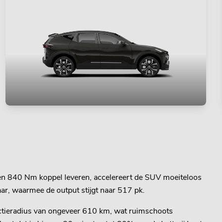
 en 840 Nm koppel leveren, accelereert de SUV moeiteloos
ar, waarmee de output stijgt naar 517 pk.
-actieradius van ongeveer 610 km, wat ruimschoots