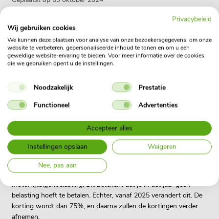
Motorrijtuigenbelasting voor
Privacybeleid
Wij gebruiken cookies
elektrische en hybride auto's
We kunnen deze plaatsen voor analyse van onze bezoekersgegevens, om onze
website te verbeteren, gepersonaliseerde inhoud te tonen en om u een
geweldige website-ervaring te bieden. Voor meer informatie over de cookies
die we gebruiken opent u de instellingen.
Als je een elektrische auto (EV) of plug-in hybride voertuig
(PHEV) hebt, dan is het goed om op de hoogte te zijn van de
recente aankondigingen van de overheid over de
Noodzakelijk
Prestatie
motorrijtuigenbelasting. Tussen 2025 en 2030 wordt de korting
Functioneel
Advertenties
op deze belasting stapsgewijs afgebouwd, wat invloed kan
hebben op jouw maandelijkse leasebedrag.
Accepteer alles
Instellingen opslaan
Weigeren
Wat zijn de wijzigingen v
oor elektrische auto’s (EV)?
Nee, pas aan
In 2024 geniet je nog van een volledige korting van 100% op de
motorrijtuigenbelasting. Dit betekent dat je in dat jaar geen
belasting hoeft te betalen. Echter, vanaf 2025 verandert dit. De
korting wordt dan 75%, en daarna zullen de kortingen verder
afnemen.