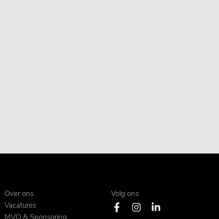
Over ons
Volg ons
Vacatures
MVO & Sponsoring