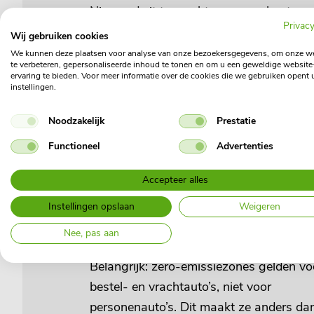
Niemand zit te wachten op een boete v
Privacy
€120 (exclusief administratiekosten). Ze
Wij gebruiken cookies
niet als je gewoon je werk probeert te d
We kunnen deze plaatsen voor analyse van onze bezoekersgegevens, om onze w
te verbeteren, gepersonaliseerde inhoud te tonen en om u een geweldige website
of onderweg bent naar een klant. Toch is
ervaring te bieden. Voor meer informatie over de cookies die we gebruiken opent 
instellingen.
precies wat er kan gebeuren als je niet
voldoet aan de nieuwe regels. De
Noodzakelijk
Prestatie
handhaving start in Amersfoort,
Functioneel
Advertenties
Amsterdam, Den Haag, Gouda, Maastric
Rotterdam, Tilburg, Utrecht en Zwolle.
Accepteer alles
ANPR-camera’s scannen automatisch j
Instellingen opslaan
Weigeren
kenteken. Is je voertuig niet toegestaan?
Nee, pas aan
Dan volgt automatisch een boete.
Belangrijk: zero-emissiezones gelden vo
bestel- en vrachtauto’s, niet voor
personenauto’s. Dit maakt ze anders da