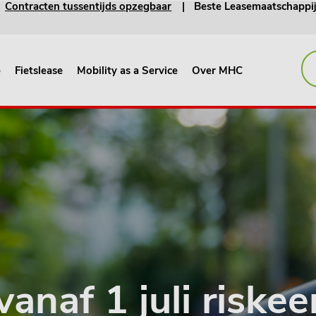
Contracten tussentijds opzegbaar
Beste Leasemaatschappi
e
Fietslease
Mobility as a Service
Over MHC
vanaf 1 juli riskee