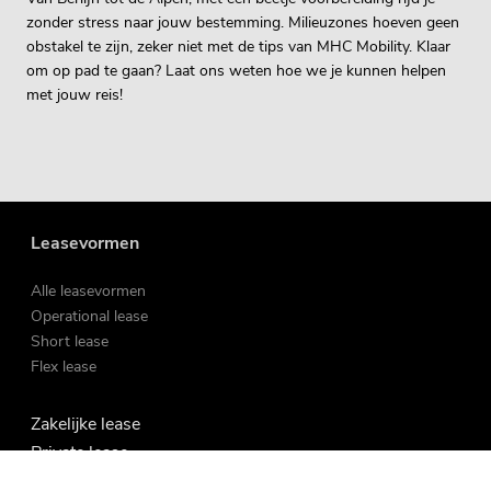
zonder stress naar jouw bestemming. Milieuzones hoeven geen
obstakel te zijn, zeker niet met de tips van MHC Mobility. Klaar
om op pad te gaan? Laat ons weten hoe we je kunnen helpen
met jouw reis!
Leasevormen
Alle leasevormen
Operational lease
Short lease
Flex lease
Zakelijke lease
Private lease
Occasions