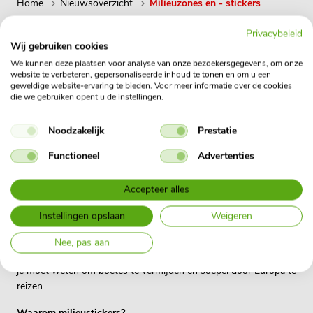
Home
Nieuwsoverzicht
Milieuzones en - stickers
Privacybeleid
Wij gebruiken cookies
Geplaatst op 12 november 2024
We kunnen deze plaatsen voor analyse van onze bezoekersgegevens, om onze
website te verbeteren, gepersonaliseerde inhoud te tonen en om u een
Milieuzones en - stickers
geweldige website-ervaring te bieden. Voor meer informatie over de cookies
die we gebruiken opent u de instellingen.
Milieustickers en milieuzones:
Noodzakelijk
Prestatie
onbezorgd op reis met jouw
Functioneel
Advertenties
zakelijke leaseauto
Accepteer alles
Ga je deze kerstvakantie op pad met jouw zakelijke leaseauto?
Vergeet niet om milieuzones in Europa in de gaten te houden!
Instellingen opslaan
Weigeren
Veel landen hanteren regels zoals milieustickers of
toegangspassen om stedelijke gebieden en natuur te
Nee, pas aan
beschermen. Geen zorgen, we leggen je stap voor stap uit wat
je moet weten om boetes te vermijden en soepel door Europa te
reizen.
Waarom milieustickers?