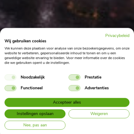
Privacybeleid
Wij gebruiken cookies
We kunnen deze plaatsen voor analyse van onze bezoekersgegevens, om onze
website te verbeteren, gepersonaliseerde inhoud te tonen en om u een
geweldige website-ervaring te bieden. Voor meer informatie over de cookies
die we gebruiken opent u de instellingen.
Noodzakelijk
Prestatie
Functioneel
Advertenties
Accepteer alles
Instellingen opslaan
Weigeren
Cupra Raval: prijzen en
Nee, pas aan
batterijvarianten van de kleinste