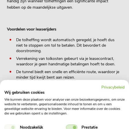
handig zijn wanneer tolheffingen een significante impact
hebben op de maandelijkse uitgaven.
Voordelen voor leaserijders
De tolheffing wordt automatisch geregeld, je hoeft dus
niet te stoppen om tol te betalen. Dit bevordert de
doorstroming.
Verrekening van tolkosten gebeurt via je leasecontract,
waardoor je geen handmatige betalingen hoeft te doen.
De tunnel biedt een snelle en efficiënte route, waardoor je
minder tijd kwijt bent aan reizen.
Privacybeleid
Wij gebruiken cookies
Meer informatie?
We kunnen deze plaatsen voor analyse van onze bezoekersgegevens, om onze
website te verbeteren, gepersonaliseerde inhoud te tonen en om u een
geweldige website-ervaring te bieden. Voor meer informatie over de cookies
Wil je meer weten over de Blankenburgtunnel, bijvoorbeeld over
die we gebruiken opent u de instellingen.
de toltarieven of actuele verkeerssituatie? Bezoek dan de
website
van de Blankenburgtunnel voor verdere details en
Noodzakelijk
Prestatie
updates.