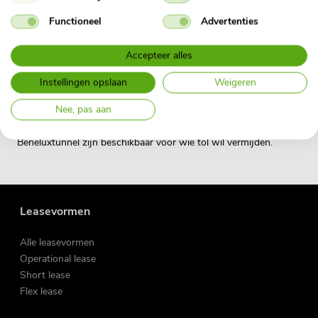
Functioneel
Advertenties
Conclusie
Accepteer alles
De Blankenburgtunnel biedt een nieuwe, efficiënte route voor
Instellingen opslaan
Weigeren
leaserijders in de regio Rotterdam. Met een toltarief van €1,51
Nee, pas aan
per rit en automatische verrekening is het een
gebruiksvriendelijke optie. Alternatieve routes zoals de
Beneluxtunnel zijn beschikbaar voor wie tol wil vermijden.
Leasevormen
Alle leasevormen
Operational lease
Short lease
Flex lease