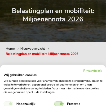
Belastingplan en mobiliteit:
Miljoenennota 2026
Home
Nieuwsoverzicht
Belastingplan en mobiliteit: Miljoenennota 2026
Geplaatst op 17 september 2025
Privacybeleid
Wij gebruiken cookies
Belastingplan en mobiliteit:
We kunnen deze plaatsen voor analyse van onze bezoekersgegevens, om onze
website te verbeteren, gepersonaliseerde inhoud te tonen en om u een
Miljoenennota 2026
geweldige website-ervaring te bieden. Voor meer informatie over de cookies
die we gebruiken opent u de instellingen.
De komende jaren verandert het fiscale beleid rondom mobiliteit
Noodzakelijk
Prestatie