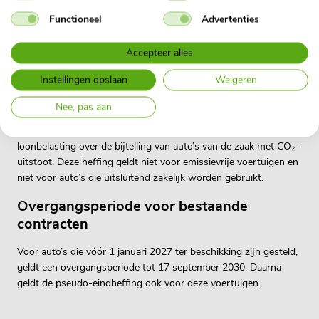
ingrijpend. Wij zetten de belangrijkste maatregelen op een rij.
Houd hierbij in gedachten dat het Belastingplan na de
Functioneel
Advertenties
verkiezingen van 29 oktober wordt behandeld en de definitieve
invulling afhangt van de nieuwgekozen Tweede Kamer.
Accepteer alles
12 % pseudo-eindheffing vanaf
Instellingen opslaan
Weigeren
2027
Nee, pas aan
Vanaf 2027 betalen werkgevers 12 % pseudo-eindheffing in de
loonbelasting over de bijtelling van auto’s van de zaak met CO₂-
uitstoot. Deze heffing geldt niet voor emissievrije voertuigen en
niet voor auto’s die uitsluitend zakelijk worden gebruikt.
Overgangsperiode voor bestaande
contracten
Voor auto’s die vóór 1 januari 2027 ter beschikking zijn gesteld,
geldt een overgangsperiode tot 17 september 2030. Daarna
geldt de pseudo-eindheffing ook voor deze voertuigen.