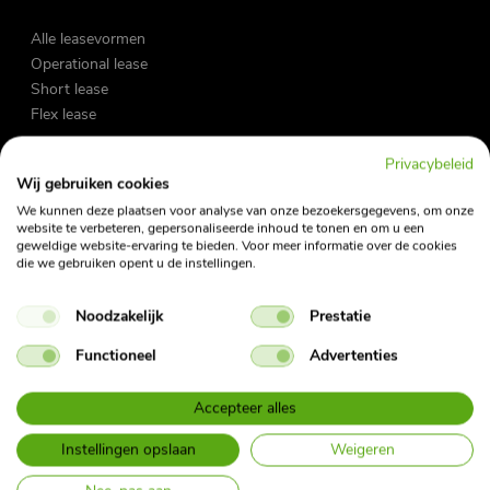
Alle leasevormen
Operational lease
Short lease
Flex lease
Privacybeleid
Zakelijke lease
Wij gebruiken cookies
Private lease
We kunnen deze plaatsen voor analyse van onze bezoekersgegevens, om onze
Occasions
website te verbeteren, gepersonaliseerde inhoud te tonen en om u een
geweldige website-ervaring te bieden. Voor meer informatie over de cookies
Fietslease
die we gebruiken opent u de instellingen.
Noodzakelijk
Prestatie
Vraag en antwoord
My Fleet Manager
Functioneel
Advertenties
My Mobility App
Contact
Accepteer alles
Nieuwsbrief
Instellingen opslaan
Weigeren
Bijtellingscalculator
Herroepingsformulier Private Lease