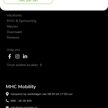
Nee, pas aan
Over ons
Vacatures
MVO & Sponsoring
Nieuws
Duurzaam
Reviews
Volg ons
Onze andere locaties
MHC Mobility
Geopend op werkdagen van 08:30 tot 17:00 uur
088 - 28 28 400
info@mhcmobility.nl