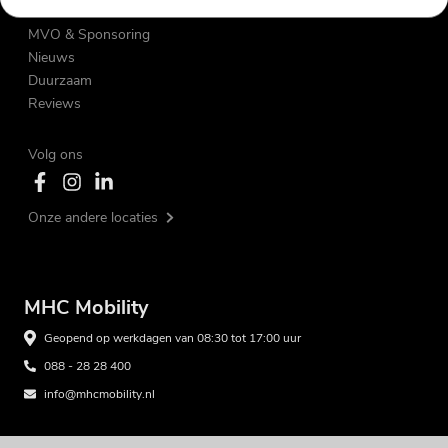
Vacatures
MVO & Sponsoring
Nieuws
Duurzaam
Reviews
Volg ons
Onze andere locaties
MHC Mobility
Geopend op werkdagen van 08:30 tot 17:00 uur
088 - 28 28 400
info@mhcmobility.nl