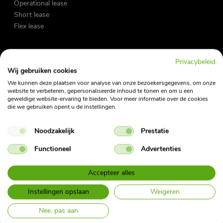
Operational lease
Short lease
Flex lease
Zakelijke lease
Privacybeleid
Private lease
Wij gebruiken cookies
Occasions
We kunnen deze plaatsen voor analyse van onze bezoekersgegevens, om onze
Fietslease
website te verbeteren, gepersonaliseerde inhoud te tonen en om u een
geweldige website-ervaring te bieden. Voor meer informatie over de cookies
die we gebruiken opent u de instellingen.
Vraag en antwoord
Noodzakelijk
Prestatie
My Fleet Manager
My Mobility App
Functioneel
Advertenties
Contact
Nieuwsbrief
Accepteer alles
Bijtellingscalculator
Instellingen opslaan
Weigeren
Herroepingsformulier Private Lease
Nee, pas aan
Over ons