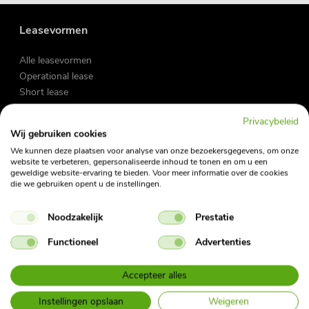
Leasevormen
Alle leasevormen
Operational lease
Short lease
Flex lease
Privacybeleid
Wij gebruiken cookies
Zakelijke lease
We kunnen deze plaatsen voor analyse van onze bezoekersgegevens, om onze
Private lease
website te verbeteren, gepersonaliseerde inhoud te tonen en om u een
geweldige website-ervaring te bieden. Voor meer informatie over de cookies
Occasions
die we gebruiken opent u de instellingen.
Fietslease
Noodzakelijk
Prestatie
Functioneel
Advertenties
Vraag en antwoord
My Fleet Manager
My Mobility App
Accepteer alles
Contact
Instellingen opslaan
Weigeren
Nieuwsbrief