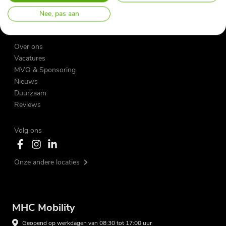
Bijtellingscalculator
Nee, pas aan
Herroepingsformulier Private Lease
Over ons
Vacatures
MVO & Sponsoring
Nieuws
Duurzaam
Reviews
Volg ons
Onze andere locaties
MHC Mobility
Geopend op werkdagen van 08:30 tot 17:00 uur