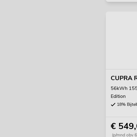
CUPRA R
56kWh 155k
Edition
18% Bijtel
€ 549
(p/mnd obv 6