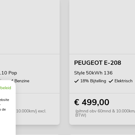
PEUGEOT E-208
 110 Pop
Style 50kWh 136
ling
Benzine
18% Bijtelling
Elektrisch
beleid
,00
€ 499,00
ebsite
-
u de
0mnd & 10.000km/j excl.
(p/mnd obv 60mnd & 10.000km/j
BTW)