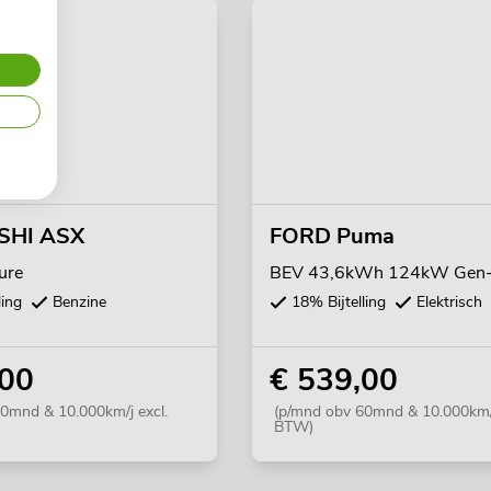
SHI ASX
FORD Puma
ure
BEV 43,6kWh 124kW Gen-
ling
Benzine
18% Bijtelling
Elektrisch
,00
€ 539,00
0mnd & 10.000km/j excl.
(p/mnd obv 60mnd & 10.000km/j
BTW)