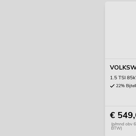
VOLKSW
1.5 TSI 85
22% Bijtel
€ 549
(p/mnd obv 6
BTW)