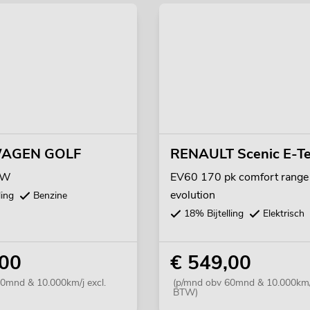
AGEN GOLF
RENAULT Scenic E-T
kW
EV60 170 pk comfort range
evolution
ling
Benzine
18% Bijtelling
Elektrisch
,00
€ 549,00
0mnd & 10.000km/j excl.
(p/mnd obv 60mnd & 10.000km/j
BTW)