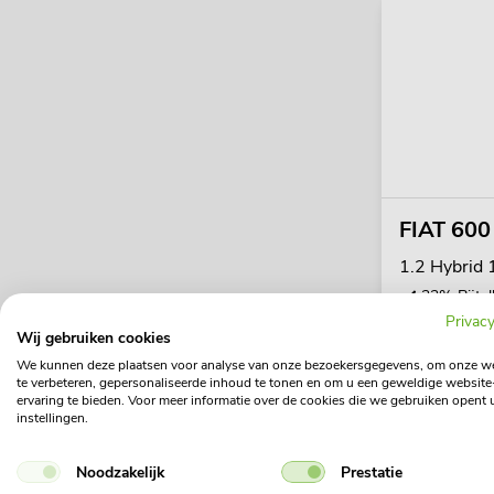
FIAT 600
1.2 Hybrid
22% Bijtel
Privacy
Wij gebruiken cookies
€ 485
We kunnen deze plaatsen voor analyse van onze bezoekersgegevens, om onze w
te verbeteren, gepersonaliseerde inhoud te tonen en om u een geweldige website
ervaring te bieden. Voor meer informatie over de cookies die we gebruiken opent 
(p/mnd obv 6
instellingen.
BTW)
Noodzakelijk
Prestatie