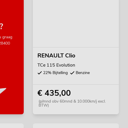
?
u graag
28400
RENAULT Clio
TCe 115 Evolution
22% Bijtelling
Benzine
€ 435,00
(p/mnd obv 60mnd & 10.000km/j excl.
BTW)