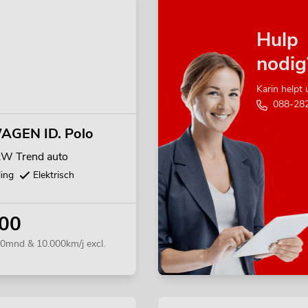
Hulp
nodig
Karin helpt 
088-28
GEN ID. Polo
W Trend auto
ling
Elektrisch
,00
0mnd & 10.000km/j excl.