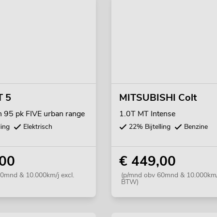
 5
MITSUBISHI Colt
95 pk FIVE urban range
1.0T MT Intense
ling
Elektrisch
22% Bijtelling
Benzine
,00
€ 449,00
0mnd & 10.000km/j excl.
(p/mnd obv 60mnd & 10.000km/j
BTW)