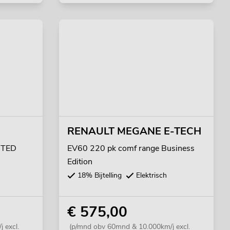
RENAULT MEGANE E-TECH
MITED
EV60 220 pk comf range Business
Edition
18% Bijtelling
Elektrisch
€ 575,00
 excl.
(p/mnd obv 60mnd & 10.000km/j excl.