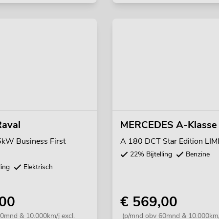
aval
MERCEDES A-Klasse
W Business First
A 180 DCT Star Edition LI
22% Bijtelling
Benzine
ling
Elektrisch
,00
€ 569,00
0mnd & 10.000km/j excl.
(p/mnd obv 60mnd & 10.000km/j