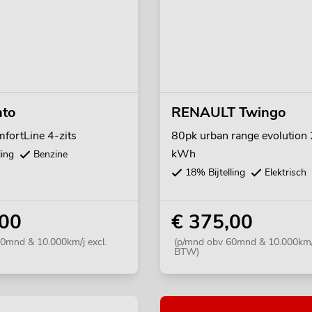
nto
RENAULT Twingo
fortLine 4-zits
80pk urban range evolution
kWh
ling
Benzine
18% Bijtelling
Elektrisch
,00
€ 375,00
0mnd & 10.000km/j excl.
(p/mnd obv 60mnd & 10.000km/j
BTW)