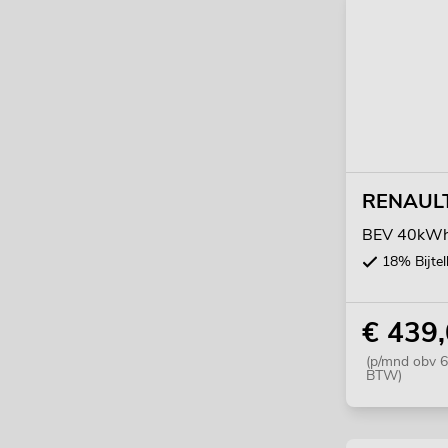
RENAULT
BEV 40kWh 
18% Bijtel
€ 439
(p/mnd obv 6
BTW)