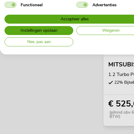
Functioneel
Advertenties
Accepteer alles
Instellingen opslaan
Weigeren
Nee, pas aan
MITSUBI
1.2 Turbo P
22% Bijtel
€ 525
(p/mnd obv 6
BTW)