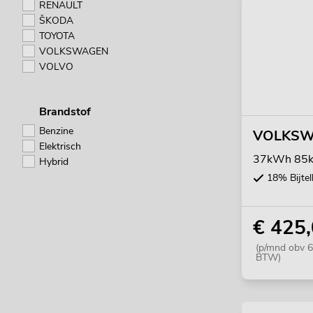
RENAULT
ŠKODA
TOYOTA
VOLKSWAGEN
VOLVO
Brandstof
Benzine
VOLKSWA
Elektrisch
37kWh 85k
Hybrid
18% Bijtel
€ 425
(p/mnd obv 6
BTW)