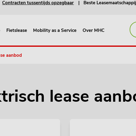
Contracten tussentijds opzegbaar
Beste Leasemaatschappi
e
Fietslease
Mobility as a Service
Over MHC
ease aanbod
ktrisch lease aan