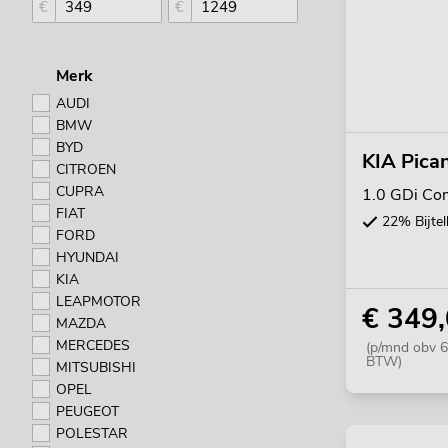
€
€
Merk
AUDI
BMW
BYD
KIA Pica
CITROEN
CUPRA
1.0 GDi Com
FIAT
22% Bijtel
FORD
HYUNDAI
KIA
LEAPMOTOR
€ 349
MAZDA
MERCEDES
(p/mnd obv 6
BTW)
MITSUBISHI
OPEL
PEUGEOT
POLESTAR