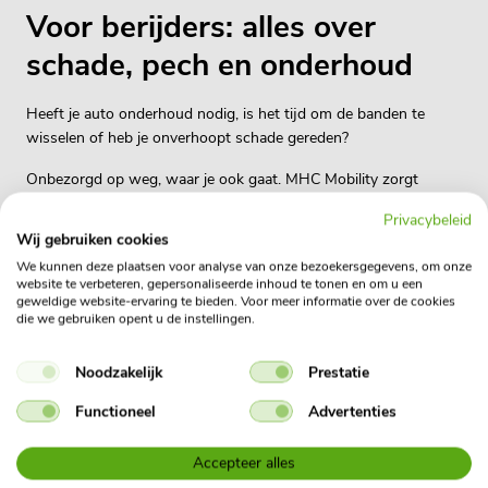
Voor berijders: alles over
schade, pech en onderhoud
Heeft je auto onderhoud nodig, is het tijd om de banden te
wisselen of heb je onverhoopt schade gereden?
Onbezorgd op weg, waar je ook gaat. MHC Mobility zorgt
ervoor dat alles op rolletjes verloopt. Uiteraard heeft iedere auto
Privacybeleid
periodiek onderhoud nodig. Ook kan het natuurlijk voorkomen
Wij gebruiken cookies
dat je een keer schade rijdt. Om je snel weer op weg te helpen
We kunnen deze plaatsen voor analyse van onze bezoekersgegevens, om onze
hebben wij hieronder op een rijtje gezet waar je terecht kunt.
website te verbeteren, gepersonaliseerde inhoud te tonen en om u een
geweldige website-ervaring te bieden. Voor meer informatie over de cookies
die we gebruiken opent u de instellingen.
Noodzakelijk
Prestatie
Functioneel
Advertenties
Accepteer alles