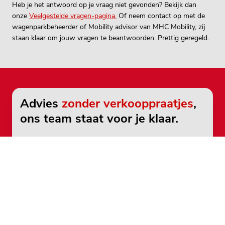
Heb je het antwoord op je vraag niet gevonden? Bekijk dan
onze
Veelgestelde vragen-pagina.
Of neem contact op met de
wagenparkbeheerder of Mobility advisor van MHC Mobility, zij
staan klaar om jouw vragen te beantwoorden. Prettig geregeld.
Advies
zonder verkooppraatjes
,
ons team staat voor je klaar.
Bel direct en vrijblijvend
088 - 28 28
400
Neem contact op
Heb je een vraag?