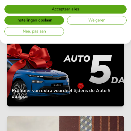
Accepteer alles
Adoptiezeehondje Yoda zwemt weer vrij in de
zee!
Instellingen opslaan
Weigeren
Nee, pas aan
Profiteer van extra voordeel tijdens de Auto 5-
daagse