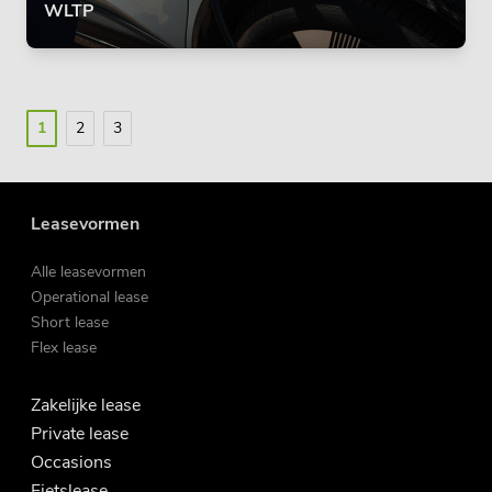
WLTP
1
2
3
Leasevormen
Alle leasevormen
Operational lease
Short lease
Flex lease
Zakelijke lease
Private lease
Occasions
Fietslease