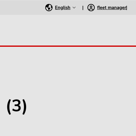
English
fleet manager
 (3)