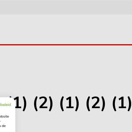
(1) (2) (1) (2) (1)
beleid
ebsite
-
u de