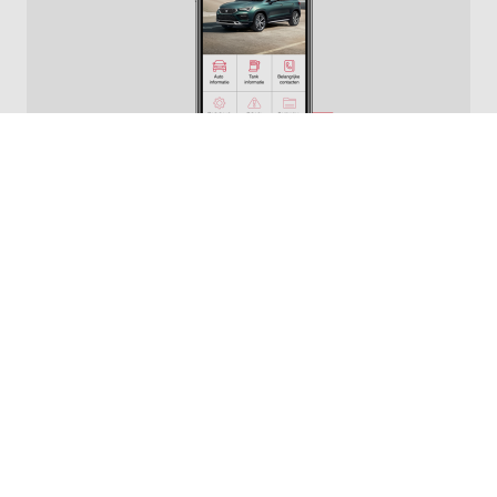
Altijd goed op weg met
de My Mobility app
MHC Mobility maakt het haar berijders graag zo
gemakkelijk mogelijk. Met de My Mobility App van
MHC Mobility heb je alle informatie altijd bij de hand.
Download de App