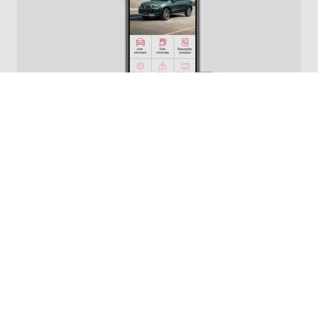
Altijd goed op weg met
de My Mobility app
MHC Mobility maakt het haar berijders graag zo
gemakkelijk mogelijk. Met de My Mobility App van
MHC Mobility heb je alle informatie altijd bij de hand.
Download de App